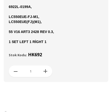
6922L-0199A,
LC550EUE-FJ-M1,
LC550EUE(FJ)(M1),
55 V16 ART3 2428 REV 0.3,
1 SET LEFT 1 RİGHT 1
HK692
Stok Kodu: