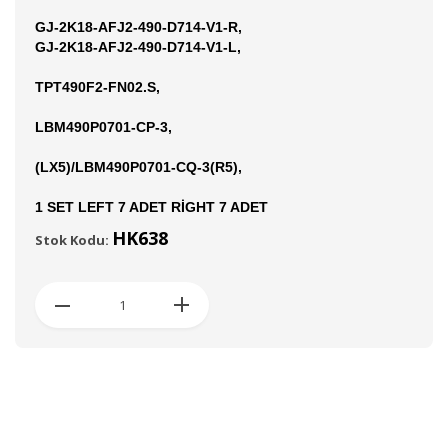
GJ-2K18-AFJ2-490-D714-V1-R,
GJ-2K18-AFJ2-490-D714-V1-L,
TPT490F2-FN02.S,
LBM490P0701-CP-3,
(LX5)/LBM490P0701-CQ-3(R5),
1 SET LEFT 7 ADET RİGHT 7 ADET
HK638
Stok Kodu: