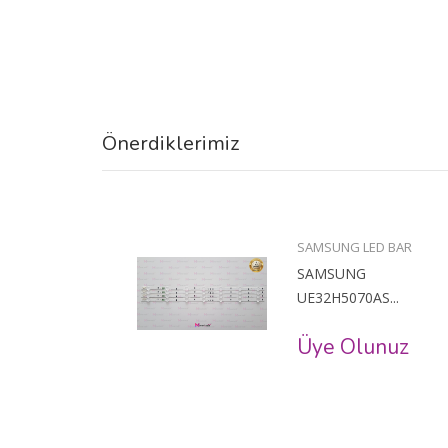
Önerdiklerimiz
BAR
SAMSUNG LED BAR
SAMSUNG
..
UE32H5070AS...
uz
Üye Olunuz