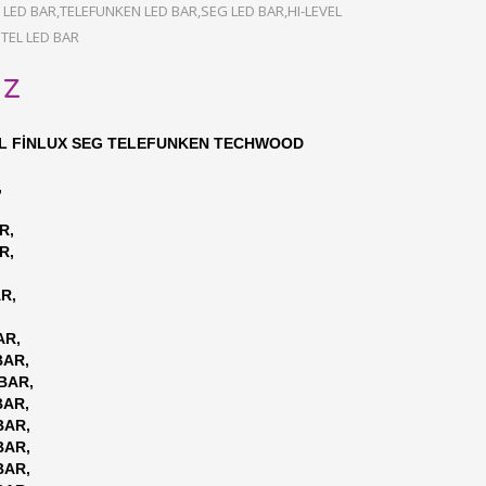
LED BAR,TELEFUNKEN LED BAR,SEG LED BAR,HI-LEVEL
TEL LED BAR
uz
AL FİNLUX SEG TELEFUNKEN TECHWOOD
,
R,
R,
R,
AR,
BAR,
BAR,
BAR,
BAR,
BAR,
BAR,