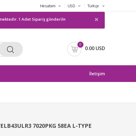
Hesabım
USD
Türkçe
×
 1 Adet Sipariş gönderilmeyecektir. Bilgilerinize sunarım
0
0.00 USD
İletişim
7ELB43ULR3 7020PKG 58EA L-TYPE