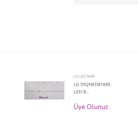
LG LED BAR
LG 55QNED816RE
LED B...
Üye Olunuz