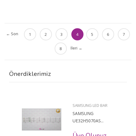
← Son
1
2
3
4
5
6
7
İleri →
8
Önerdiklerimiz
SAMSUNG LED BAR
SAMSUNG
UE32H5070AS...
Üye Olunuz