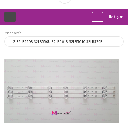
İletişim
Anasayfa
LG-32LB550B-32LB550U-32LB561B-32LB5610-32LB570B-
32LB580V-32LB570V-32LF5610 32LS33A