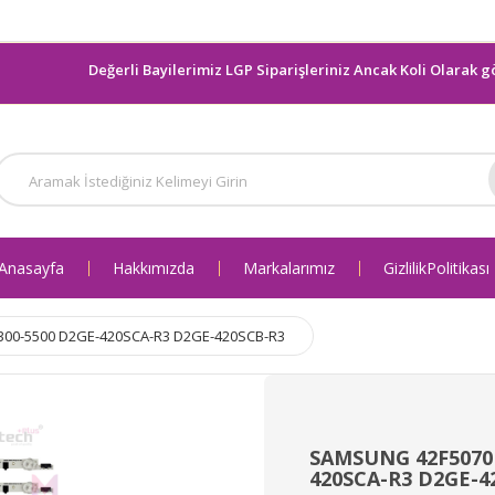
Değerli Bayilerimiz LGP Siparişleriniz Ancak Koli Olarak gönderi
Anasayfa
Hakkımızda
Markalarımız
Gizlilik Politikası
300-5500 D2GE-420SCA-R3 D2GE-420SCB-R3
SAMSUNG 42F5070 
420SCA-R3 D2GE-4