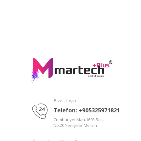
Bize Ulaşın
Telefon: +905325971821
Cumhuriyet Mah.1603 Sok.
No:20 Yenişehir Mersin