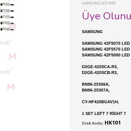
SAMSUNG LED BAR
Üye Olun
SAMSUNG
SAMSUNG 42F5070 LED
SAMSUNG 42F5570 LED
SAMSUNG 42F5000 LED
D2GE-420SCA-R3,
D2GE-420SCB-R3,
BN96-25306A,
BN96-25307A,
CY-HF420BGAV1H,
1 SET LEFT 7 RİGHT 7
HK101
Stok Kodu: