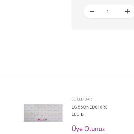
LG LED BAR
LG 55QNED816RE
LED B...
Üye Olunuz