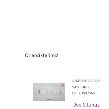
Önerdiklerimiz
BAR
SAMSUNG LED BAR
SAMSUNG
..
UE32H5070AS...
uz
Üye Olunuz