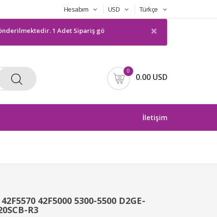
Hesabım
USD
Türkçe
×
lmektedir. 1 Adet Sipariş gönderilmeyecektir. Bilgilerinize sunarım
0
0.00 USD
İletişim
42F5570 42F5000 5300-5500 D2GE-
20SCB-R3