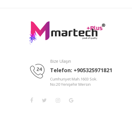
Bize Ulaşın
Telefon: +905325971821
Cumhuriyet Mah.1603 Sok.
No:20 Yenişehir Mersin