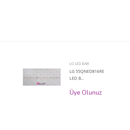
LG LED BAR
LG 55QNED816RE
LED B...
Üye Olunuz