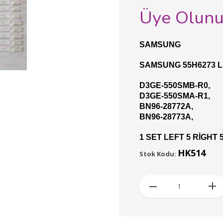
Üye Olun
SAMSUNG
SAMSUNG 55H6273 L
D3GE-550SMB-R0,
D3GE-550SMA-R1,
BN96-28772A,
BN96-28773A,
1 SET LEFT 5 RİGHT
HK514
Stok Kodu: