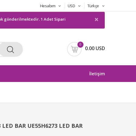
Hesabım
USD
Türkçe
×
derilmektedir. 1 Adet Sipariş gönderilmeyecektir. Bilgilerinize sunarı
0
0.00 USD
İletişim
 LED BAR UE55H6273 LED BAR