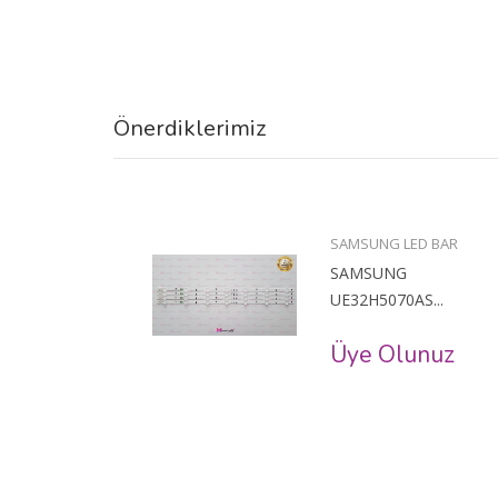
Önerdiklerimiz
BAR
SAMSUNG LED BAR
SAMSUNG
..
UE32H5070AS...
uz
Üye Olunuz