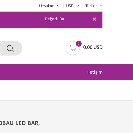
Hesabım
USD
Türkçe
×
Değerli Bayilerimiz LGP Siparişleriniz Ancak Koli O
0
0.00 USD
İletişim
BAU LED BAR,