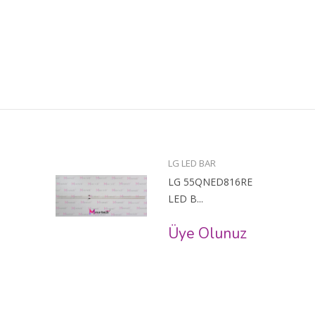
LG LED BAR
LG 55QNED816RE
LED B...
Üye Olunuz