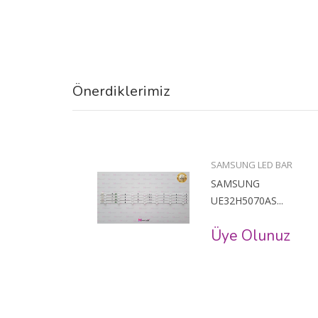
Önerdiklerimiz
BAR
SAMSUNG LED BAR
SAMSUNG
..
UE32H5070AS...
uz
Üye Olunuz