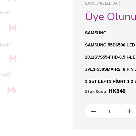
SAMSUNG LED BAR
Üye Olun
SAMSUNG
SAMSUNG 55D6500 LED
2011SVS55-FHD-6.5K-L
JVL3-550SMA-R2 8 PİN 
1 SET LEFT1 RİGHT 1 2
HK346
Stok Kodu: