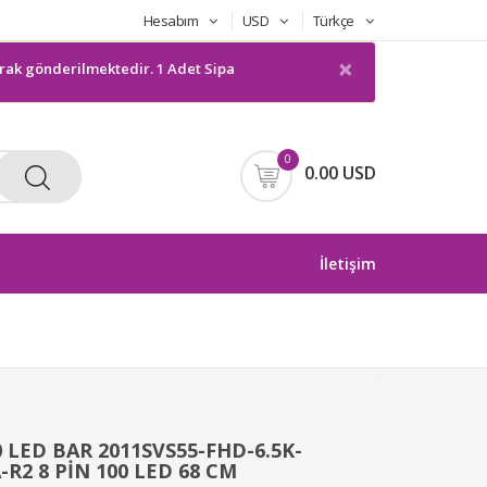
Hesabım
USD
Türkçe
×
önderilmektedir. 1 Adet Sipariş gönderilmeyecektir. Bilgilerinize suna
0
0.00 USD
İletişim
LED BAR 2011SVS55-FHD-6.5K-
-R2 8 PİN 100 LED 68 CM