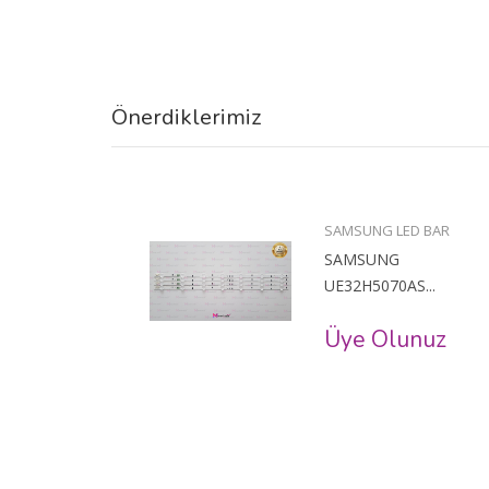
Önerdiklerimiz
BAR
SAMSUNG LED BAR
SAMSUNG
..
UE32H5070AS...
uz
Üye Olunuz