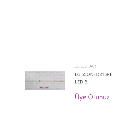
LG LED BAR
LG 55QNED816RE
LED B...
Üye Olunuz