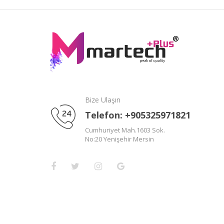
Bize Ulaşın
Telefon: +905325971821
Cumhuriyet Mah.1603 Sok.
No:20 Yenişehir Mersin