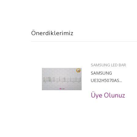
Önerdiklerimiz
BAR
SAMSUNG LED BAR
SAMSUNG
..
UE32H5070AS...
uz
Üye Olunuz