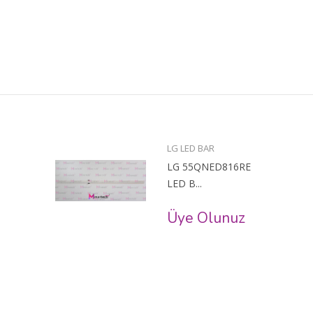
LG LED BAR
LG 55QNED816RE
LED B...
Üye Olunuz