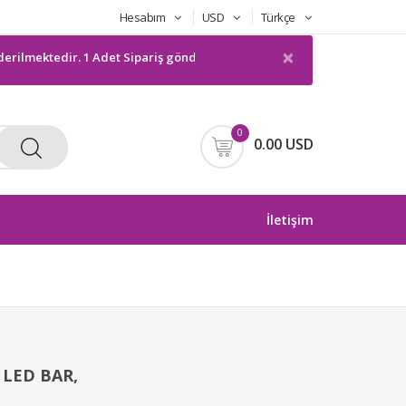
Hesabım
USD
Türkçe
×
mektedir. 1 Adet Sipariş gönderilmeyecektir. Bilgilerinize sunarım
0
0.00 USD
İletişim
 LED BAR,