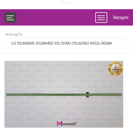
İletişim
Anasayfa
LG 55LM660S 55LM640S 55L7200U 55L6200U 6922L-0028A
6916L-0888B 0889B 0833A 0832A LC550EUH PE F1