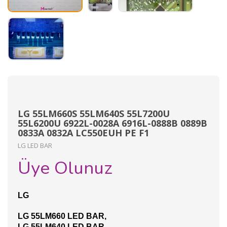
LG 55LM660S 55LM640S 55L7200U
55L6200U 6922L-0028A 6916L-0888B 0889B
0833A 0832A LC550EUH PE F1
LG LED BAR
Üye Olunuz
LG
LG 55LM660 LED BAR,
LG 55LM640 LED BAR,