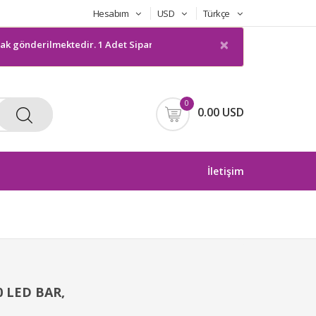
Hesabım
USD
Türkçe
×
gönderilmektedir. 1 Adet Sipariş gönderilmeyecektir. Bilgilerinize suna
0
0.00 USD
İletişim
 LED BAR,