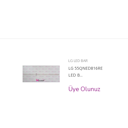
LG LED BAR
LG 55QNED816RE
LED B...
Üye Olunuz