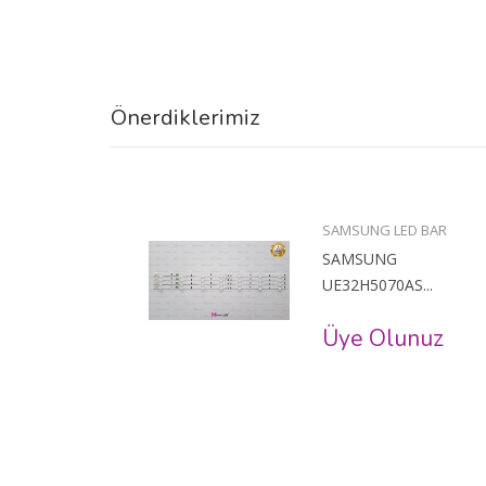
Önerdiklerimiz
BAR
SAMSUNG LED BAR
SAMSUNG
..
UE32H5070AS...
uz
Üye Olunuz