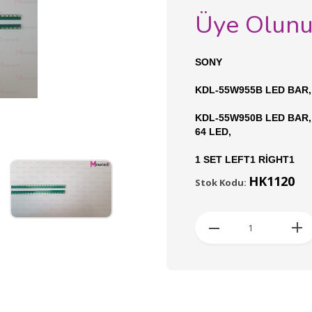
Üye Olun
SONY
KDL-55W955B LED BAR,
KDL-55W950B LED BAR,
64 LED,
1 SET LEFT1 RİGHT1
HK1120
Stok Kodu: