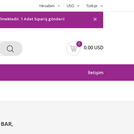
Hesabım
USD
Türkçe
×
dir. 1 Adet Sipariş gönderilmeyecektir. Bilgilerinize sunarım
0
0.00 USD
İletişim
 BAR,