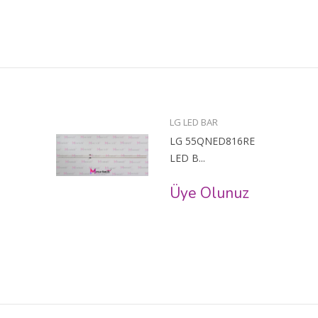
LG LED BAR
LG 55QNED816RE
LED B...
Üye Olunuz