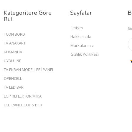
Kategorilere Göre
Sayfalar
B
Bul
İletişim
Ge
TCON BORD
Hakkımızda
TV ANAKART
Markalarımız
KUMANDA
Gizlilik Politikası
UYDU LNB
TV EKRAN MODELLERİ PANEL
OPENCELL
TV LED BAR
LGP REFLEKTÖR MİKA
LCD PANEL COF & PCB
Mobil Uygulamalar