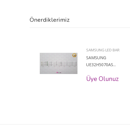
Önerdiklerimiz
BAR
SAMSUNG LED BAR
SAMSUNG
..
UE32H5070AS...
uz
Üye Olunuz